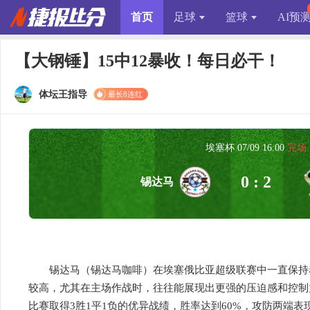
首页
足球
篮球
AI预
【大钢锤】15中12暴收！每日必干！
体坛王指导
最长8连红
埃塞杯 07/09 16:00
完场
0 : 2
锡达马
锡达马（锡达马咖啡）在埃塞俄比亚超级联赛中一直保持
较高，尤其在主场作战时，往往能展现出更强的压迫感和控制
比赛取得3胜1平1负的优异战绩，胜率达到60%，攻防两端