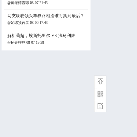
@黄老师聊球 08-07 21:43
两支联赛领头羊狭路相逢谁将笑到最后？
@足球预言者 08-06 17:43
解析葡超，埃斯托里尔 VS 法马利康
@捌壹聊球 08-07 19:38