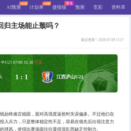
AI预测
计划单
捷报猫
预测
竞彩
资料库
回归主场能止颓吗？
最近更新：2026-07-09 11:17
中U21 07/09 16:30
完场
1 : 1
江西庐山U21
始终难言稳固，面对高强度逼抢时失误偏多。不过他们在
投入兵力，只是整体稳定性不足，容易在领先后出现注意力
的球风，使得比赛场面往往显得混乱而缺乏控制力。