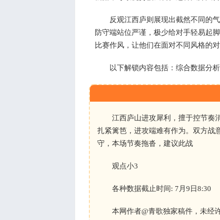
反观江西庐则展现出截然不同的气质
防守端站位严谨，极少给对手轻易起脚
比赛作风，让他们在面对不同风格的对
以下解锁内容包括：综合数据分析+
江西庐山进攻犀利，擅于控节奏消
扎紧篱笆，进攻端难有作为。双方战
守，本场节奏拖沓，建议此战
观点小3
各种数据截止时间: 7月9日8:30
本网作者@青歌独家稿件，未经许