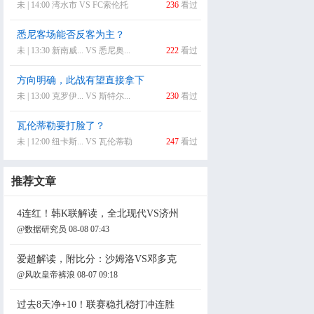
未 | 14:00 湾水市 VS FC索伦托
236
看过
悉尼客场能否反客为主？
未 | 13:30 新南威... VS 悉尼奥...
222
看过
方向明确，此战有望直接拿下
未 | 13:00 克罗伊... VS 斯特尔...
230
看过
瓦伦蒂勒要打脸了？
未 | 12:00 纽卡斯... VS 瓦伦蒂勒
247
看过
推荐文章
4连红！韩K联解读，全北现代VS济州
@数据研究员 08-08 07:43
爱超解读，附比分：沙姆洛VS邓多克
@风吹皇帝裤浪 08-07 09:18
过去8天净+10！联赛稳扎稳打冲连胜