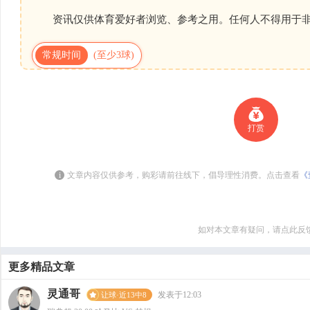
资讯仅供体育爱好者浏览、参考之用。任何人不得用于非
常规时间
(至少3球)
打赏
i
文章内容仅供参考，购彩请前往线下，倡导理性消费。点击查看
《
如对本文章有疑问，请点此反
更多精品文章
灵通哥
发表于12:03
让球·近13中8