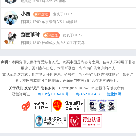
瑞典超 20:00 哈马比 VS 赫根
小西
发表于11:02
3连红
日职联 17:00 东京绿茵 VS 川崎前锋
捌壹聊球
发表于08:25
4连红
日职联 18:00 长崎成功丸 VS 京都不死鸟
声明：
本网资讯仅供体育爱好者浏览、购买中国足彩参考之用。任何人不得用于非法
用途，否则责任自负。本网所登载广告均为广告客户的个人
意见及表达方式，和本网无任何关系。链接的广告不得违反国家法律规定，如有违
者，本网有权随时予以删除，并保留与有关部门合作追究的权利。
关于我们
反馈
调用
隐私条例
Copyright © 2016-
2026
捷报体育版权所有
经营许可证：
粤ICP备16034118号
粤B2-20170413
营业执照