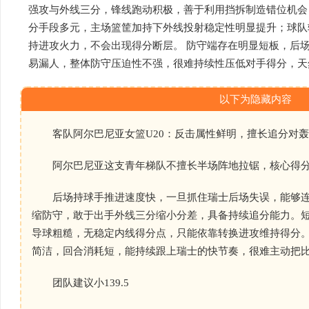
强攻与外线三分，锋线跑动积极，善于利用挡拆制造错位机会
分手段多元，主场篮筐加持下外线投射稳定性明显提升；球队
持进攻火力，不会出现得分断层。 防守端存在明显短板，后
易漏人，整体防守压迫性不强，很难持续性压低对手得分，天
以下为隐藏内容
客队阿尔巴尼亚女篮U20：反击属性鲜明，擅长追分对轰
阿尔巴尼亚这支青年梯队不擅长半场阵地拉锯，核心得分
后场持球手推进速度快，一旦抓住瑞士后场失误，能够连
缩防守，敢于出手外线三分缩小分差，具备持续追分能力。
导球粗糙，无稳定内线得分点，只能依靠转换进攻维持得分
简洁，回合消耗短，能持续跟上瑞士的快节奏，很难主动把
团队建议小139.5