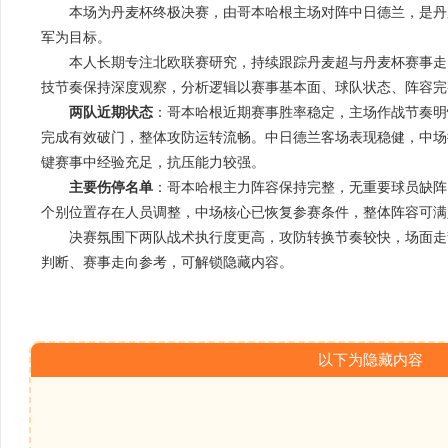
本场为丹麦杯终极决赛，由哥本哈根主场对阵中日德兰，是丹
军为目标。
本人长期专注北欧联赛研究，持续跟踪丹麦超与丹麦杯赛事走
技节奏保持深度观察，分析逻辑以赛事基本面、球队状态、阵容完
两队近期状态
：哥本哈根近期赛事胜率稳定，主场作战节奏明
完成有效破门，整体攻防运转流畅。中日德兰客场表现稳健，中场
键赛事中经验充足，抗压能力较强。
主要伤停名单
：哥本哈根主力阵容保持完整，无重要球员缺阵
个别位置存在人员调整，中场核心已恢复参赛条件，整体阵容可满
决赛氛围下两队战术执行度更高，攻防转换节奏较快，场面走
判断、赛事走向参考，可解锁隐藏内容。
以下为隐藏内容