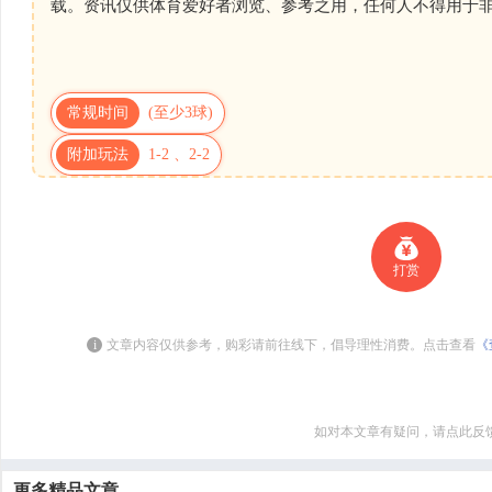
载。资讯仅供体育爱好者浏览、参考之用，任何人不得用于
常规时间
(至少3球)
附加玩法
1-2 、2-2
打赏
i
文章内容仅供参考，购彩请前往线下，倡导理性消费。点击查看
《
如对本文章有疑问，请点此反
更多精品文章