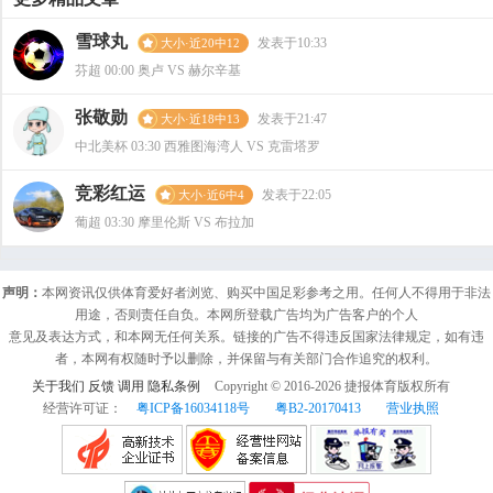
雪球丸
发表于10:33
大小·近20中12
芬超 00:00 奥卢 VS 赫尔辛基
张敬勋
发表于21:47
大小·近18中13
中北美杯 03:30 西雅图海湾人 VS 克雷塔罗
竞彩红运
发表于22:05
大小·近6中4
葡超 03:30 摩里伦斯 VS 布拉加
声明：
本网资讯仅供体育爱好者浏览、购买中国足彩参考之用。任何人不得用于非法
用途，否则责任自负。本网所登载广告均为广告客户的个人
意见及表达方式，和本网无任何关系。链接的广告不得违反国家法律规定，如有违
者，本网有权随时予以删除，并保留与有关部门合作追究的权利。
关于我们
反馈
调用
隐私条例
Copyright © 2016-
2026
捷报体育版权所有
经营许可证：
粤ICP备16034118号
粤B2-20170413
营业执照