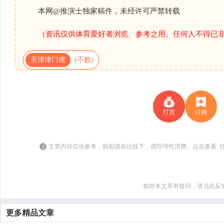
本网@推演士独家稿件，未经许可严禁转载
（资讯仅供体育爱好者浏览、参考之用。任何人不得已非
天津津门虎
(不败)
打赏
订阅
i
文章内容仅供参考，购彩请前往线下，倡导理性消费。点击查看
《
如对本文章有疑问，请点此反
更多精品文章