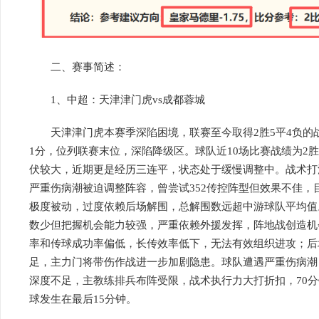
二、赛事简述：
1、中超：天津津门虎vs成都蓉城
天津津门虎本赛季深陷困境，联赛至今取得2胜5平4负的战
1分，位列联赛末位，深陷降级区。球队近10场比赛战绩为2胜4
伏较大，近期更是经历三连平，状态处于缓慢调整中。战术打
严重伤病潮被迫调整阵容，曾尝试352传控阵型但效果不佳，
极度被动，过度依赖后场解围，总解围数远超中游球队平均值
数少但把握机会能力较强，严重依赖外援发挥，阵地战创造机
率和传球成功率偏低，长传效率低下，无法有效组织进攻；后
足，主力门将带伤作战进一步加剧隐患。球队遭遇严重伤病潮
深度不足，主教练排兵布阵受限，战术执行力大打折扣，70
球发生在最后15分钟。