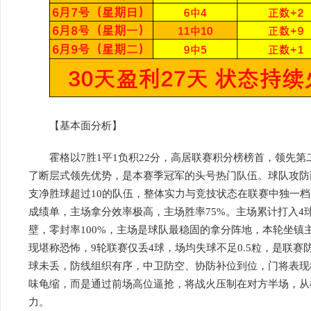
【基本面分析】
霍格以7胜1平1负积22分，高居联赛积分榜榜首，领先第
了断层式领先优势，是本赛季冠军的头号热门队伍。球队攻防
支净胜球超过10的队伍，整体实力与竞技状态在联赛中独一档
成绩单，主场拿分效率极高，主场胜率75%。主场累计打入4
壁，零封率100%，主场是球队最稳固的拿分阵地，本轮坐镇
现堪称恐怖，9轮联赛仅丢4球，场均失球不足0.5粒，是联赛
球未丢，防线组织有序，中卫防空、协防补位到位，门将表现
味龟缩，而是通过前场高位逼抢，将战火压制在对方半场，从
力。