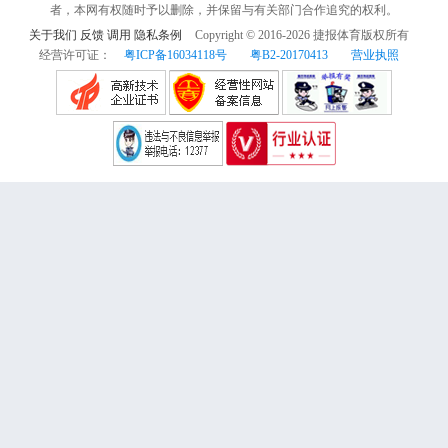
者，本网有权随时予以删除，并保留与有关部门合作追究的权利。
关于我们
反馈
调用
隐私条例
Copyright © 2016-
2026
捷报体育版权所有
经营许可证：
粤ICP备16034118号
粤B2-20170413
营业执照