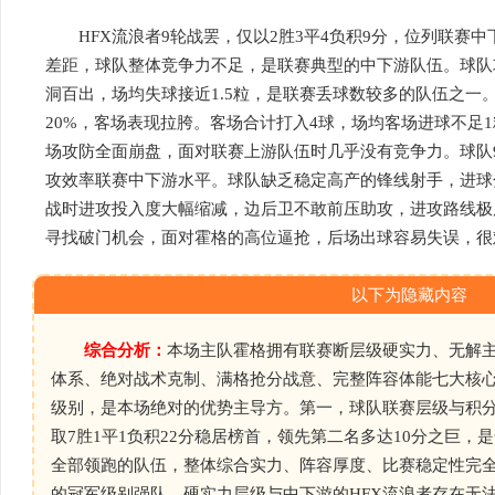
HFX流浪者9轮战罢，仅以2胜3平4负积9分，位列联赛中
差距，球队整体竞争力不足，是联赛典型的中下游队伍。球队
洞百出，场均失球接近1.5粒，是联赛丢球数较多的队伍之一。
20%，客场表现拉胯。客场合计打入4球，场均客场进球不足1
场攻防全面崩盘，面对联赛上游队伍时几乎没有竞争力。球队9
攻效率联赛中下游水平。球队缺乏稳定高产的锋线射手，进球
战时进攻投入度大幅缩减，边后卫不敢前压助攻，进攻路线极
寻找破门机会，面对霍格的高位逼抢，后场出球容易失误，很
以下为隐藏内容
综合分析：
本场主队霍格拥有联赛断层级硬实力、无解
体系、绝对战术克制、满格抢分战意、完整阵容体能七大核
级别，是本场绝对的优势主导方。第一，球队联赛层级与积分
取7胜1平1负积22分稳居榜首，领先第二名多达10分之巨
全部领跑的队伍，整体综合实力、阵容厚度、比赛稳定性完
的冠军级别强队，硬实力层级与中下游的HFX流浪者存在无