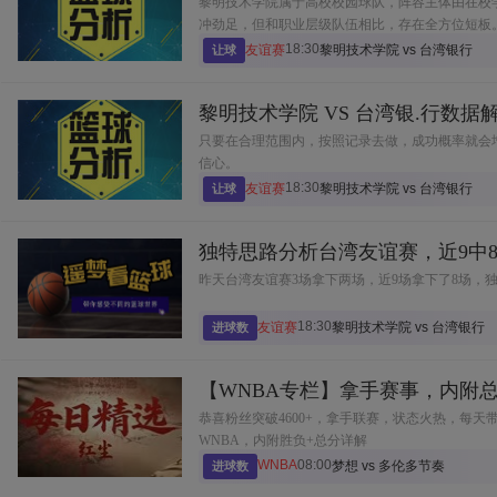
黎明技术学院属于高校校园球队，阵容主体由在校
冲劲足，但和职业层级队伍相比，存在全方位短板
18:30
友谊赛
黎明技术学院 vs 台湾银行
让球
黎明技术学院 VS 台湾银.行数据
只要在合理范围内，按照记录去做，成功概率就会
信心。
18:30
友谊赛
黎明技术学院 vs 台湾银行
让球
独特思路分析台湾友谊赛，近9中
昨天台湾友谊赛3场拿下两场，近9场拿下了8场，
18:30
友谊赛
黎明技术学院 vs 台湾银行
进球数
【WNBA专栏】拿手赛事，内附
恭喜粉丝突破4600+，拿手联赛，状态火热，每
WNBA，内附胜负+总分详解
WNBA
08:00
梦想 vs 多伦多节奏
进球数