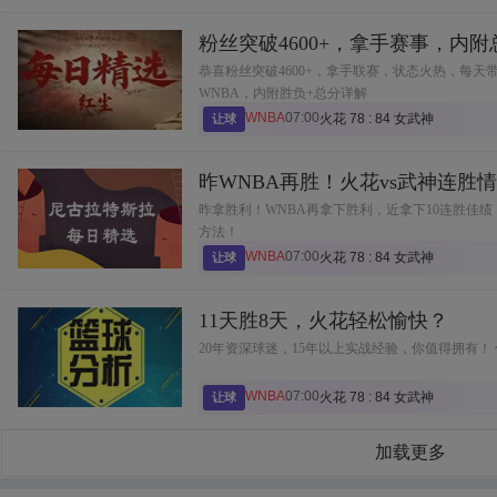
粉丝突破4600+，拿手赛事，内附
恭喜粉丝突破4600+，拿手联赛，状态火热，每
WNBA，内附胜负+总分详解
WNBA
07:00
火花 78 : 84 女武神
让球
昨WNBA再胜！火花vs武神连胜
昨拿胜利！WNBA再拿下胜利，近拿下10连胜佳
方法！
WNBA
07:00
火花 78 : 84 女武神
让球
11天胜8天，火花轻松愉快？
20年资深球迷，15年以上实战经验，你值得拥有
WNBA
07:00
火花 78 : 84 女武神
让球
加载更多