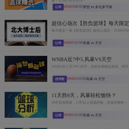
奏？让我们拭目以待！
WNBA
08:00
梦想 vs 多伦多节奏
让球
超信心场次【胜负篮球】每天限
每天限定一场【胜负篮球】超信心场次；10:00WN
WNBA
10:00
风暴 vs 天空
让球
WNBA近7中5.风暴VS天空
WNBA近三天7中5.尚可，走的长期稳定路线，明
WNBA
10:00
风暴 vs 天空
进球数
11天胜8天，风暴轻松愉快？
20年资深球迷，15年以上实战经验，你值得拥有
WNBA
10:00
风暴 vs 天空
让球