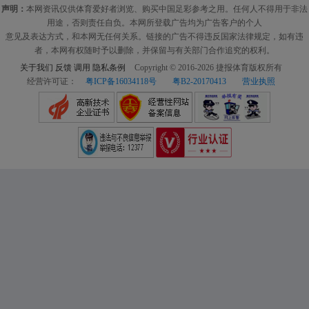
声明：
本网资讯仅供体育爱好者浏览、购买中国足彩参考之用。任何人不得用于非法
用途，否则责任自负。本网所登载广告均为广告客户的个人
意见及表达方式，和本网无任何关系。链接的广告不得违反国家法律规定，如有违
者，本网有权随时予以删除，并保留与有关部门合作追究的权利。
关于我们
反馈
调用
隐私条例
Copyright © 2016-
2026
捷报体育版权所有
经营许可证：
粤ICP备16034118号
粤B2-20170413
营业执照