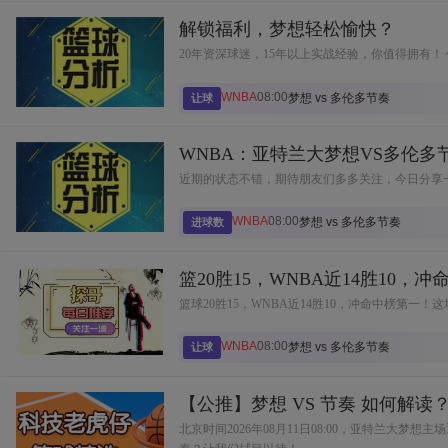
解锁福利，梦想轻松愉快？
20年资深球迷，15年以上实战经验，你值得拥有
WNBA
08:00
梦想 vs 多伦多节奏
让球
WNBA：亚特兰大梦想VS多伦多
近期的状态不错，期待朋友们多多关注，今日分享
WNBA
08:00
梦想 vs 多伦多节奏
进球数
篮20胜15，WNBA近14胜10，
篮球20胜15，WNBA近14胜10，冲命中榜第一
WNBA
08:00
梦想 vs 多伦多节奏
让球
【公推】梦想 VS 节奏 如何解读
北京时间2026年08月11日08:00，亚特兰大